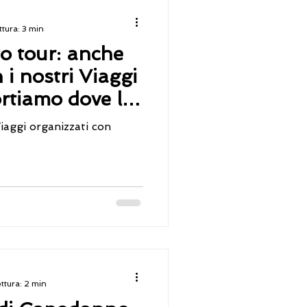
tura: 3 min
ito tour: anche
i nostri Viaggi
ortiamo dove le
no un'opera
iaggi organizzati con
uoi piedi).
ttura: 2 min