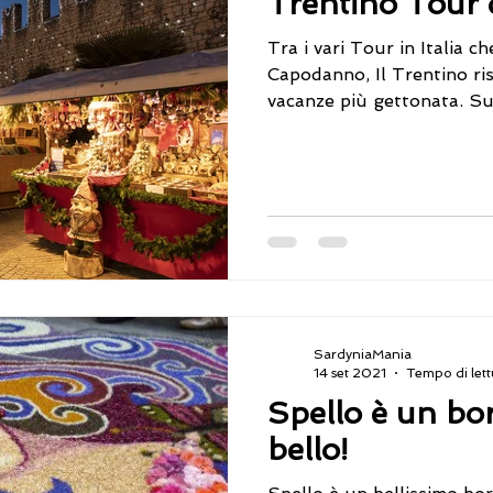
Trentino Tour
Tra i vari Tour in Italia c
Capodanno, Il Trentino risulta essere la scelta
vacanze più gettonata. Sug
SardyniaMania
14 set 2021
Tempo di lett
Spello è un bo
bello!