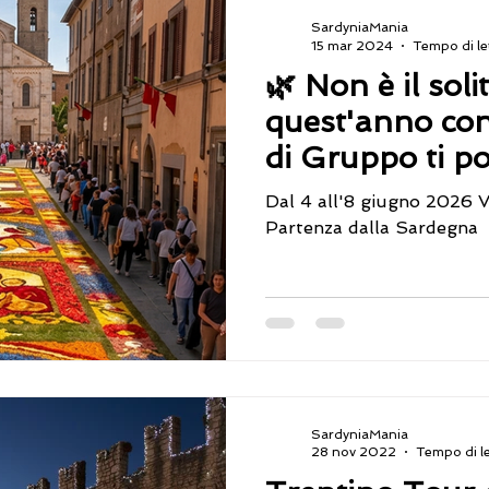
SardyniaMania
15 mar 2024
Tempo di let
🌿 Non è il sol
quest'anno con 
di Gruppo ti p
strade diventa
Dal 4 all'8 giugno 2026 V
d'arte (sotto i t
Partenza dalla Sardegna
SardyniaMania
28 nov 2022
Tempo di le