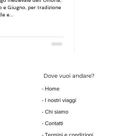
rgo medievale dell'Umbria,
 e Giugno, per tradizione
le e...
Dove vuoi andare?
- Home
- I nostri viaggi
- Chi siamo
- Contatti
- Termini e condizioni