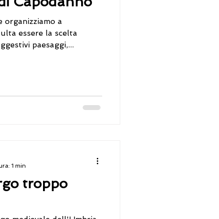
 di Capodanno
he organizziamo a
gestivi paesaggi,...
ura: 1 min
rgo troppo