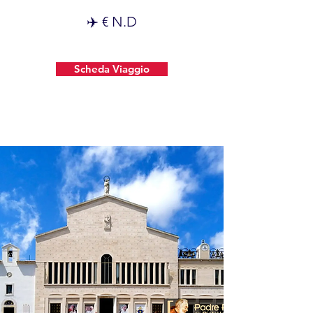
✈️ € N.D
Scheda Viaggio