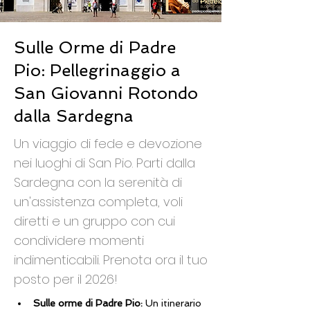
Sulle Orme di Padre
Pio: Pellegrinaggio a
San Giovanni Rotondo
dalla Sardegna
Un viaggio di fede e devozione
nei luoghi di San Pio. Parti dalla
Sardegna con la serenità di
un'assistenza completa, voli
diretti e un gruppo con cui
condividere momenti
indimenticabili. Prenota ora il tuo
posto per il 2026!
Sulle orme di Padre Pio:
 Un itinerario 