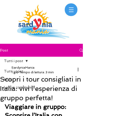
Post
Tutti i post
SardyniaMania
Tutti i post
1 giu
Tempo di lettura: 3 min
Scopri i tour consigliati in
Inizia
Italia: vivi l’esperienza di
La tua community
gruppo perfetta!
Viaggiare in gruppo: 
Scoprire l’Italia con 