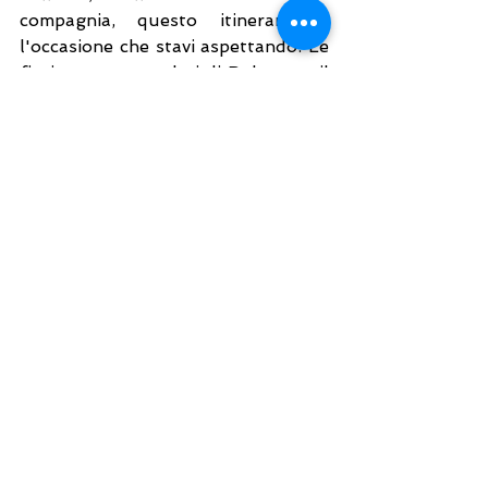
compagnia, questo itinerario è 
l'occasione che stavi aspettando. Le 
fioriture spettacolari di Bolsena e il 
fascino senza tempo di questi 
borghi storici sono pronti a 
regalarti emozioni indimenticabili.
I posti per questa partenza sono 
limitati e il gruppo si sta già 
riempiendo. Non rimandare la tua 
voglia di viaggiare: scopri tutti i 
dettagli del nostro 
tour di 
gruppo
per il 2026, oppure dai uno 
sguardo a tutti i
viaggi di gruppo 
dalla Sardegna
 in programmazione.
SardyniaMania
 – Viaggi culturali di 
gruppo e viaggi tutto incluso dalla 