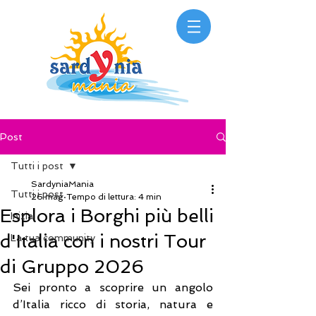
Post
Tutti i post
SardyniaMania
Tutti i post
26 mag
Tempo di lettura: 4 min
Esplora i Borghi più belli
Inizia
d'Italia con i nostri Tour
La tua community
di Gruppo 2026
Sei pronto a scoprire un angolo 
d’Italia ricco di storia, natura e 